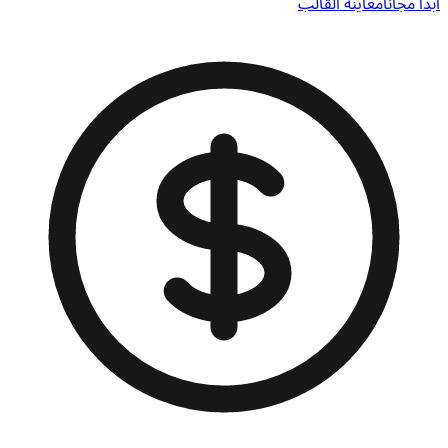
ابدأ مجاناً
معاينة القالب