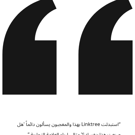
“
استبدلت Linktree بهذا والمعجبون يسألون دائماً 'هل
صنعت هذا بنفسك؟' مثالي لبناء العلامة التجارية.
”