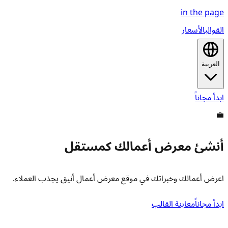
in the
page
القوالب
الأسعار
العربية
ابدأ مجاناً
💼
أنشئ معرض أعمالك كمستقل
اعرض أعمالك وخبراتك في موقع معرض أعمال أنيق يجذب العملاء.
ابدأ مجاناً
معاينة القالب