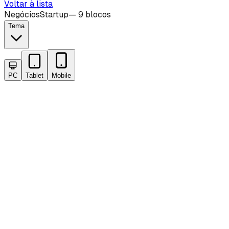
Voltar à lista
Negócios
Startup
—
9 blocos
Tema
PC
Tablet
Mobile