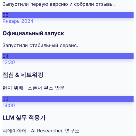
Выпустили первую версию и собрали отзывы.
03
Январь 2024
Официальный запуск
Запустили стабильный сервис.
04
12:30
점심 & 네트워킹
런치 뷔페 · 스폰서 부스 방문
05
14:00
LLM 실무 적용기
박에이아이 · AI Researcher, 연구소