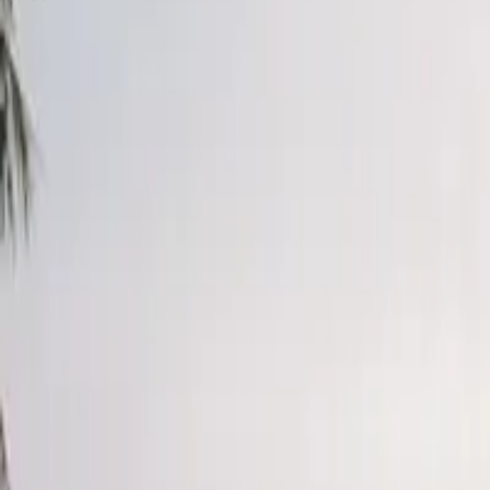
К списку
Событие/Мероприятие
Современная минималистичная
Тема
PC
Tablet
Mobile