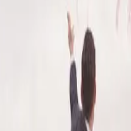
 свадьба
—
8 блоков