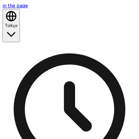
in the
page
Türkçe