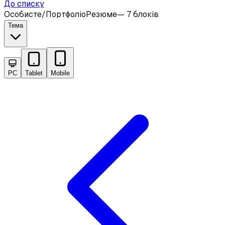
До списку
Особисте/Портфоліо
Резюме
—
7 блоків
Тема
PC
Tablet
Mobile